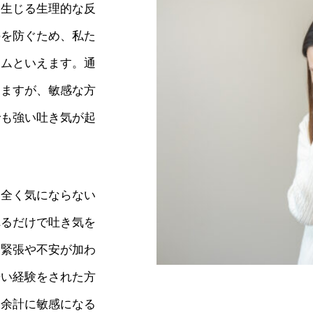
に生じる生理的な反
のを防ぐため、私た
テムといえます。通
しますが、敏感な方
でも強い吐き気が起
。全く気にならない
れるだけで吐き気を
な緊張や不安が加わ
辛い経験をされた方
、余計に敏感になる