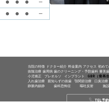
当院の特徴
ドクター紹介
料金案内
アクセス
初めて
抜髄治療
歯周病
歯のクリーニング・予防歯科
審美
小児矯正
プレオルソ
インプラント
GBR（骨再
入れ歯治療
親知らずの抜歯
顎関節治療
口臭治療
静脈内鎮静
歯科恐怖症
嘔吐反射
施
TEL予約