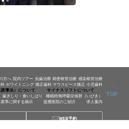
の方へ
院内ツアー
虫歯治療
精密根管治療
感染根管治療
歯科
ホワイトニング
矯正歯科
マウスピース矯正
小児歯科
生誘導法）について
サイナスリフトについて
TOP
歯ぎしり・食いしばり
睡眠時無呼吸症候群（いびき）
設基準に関する掲示
提携医院のご紹介
求人案内
WEB予約